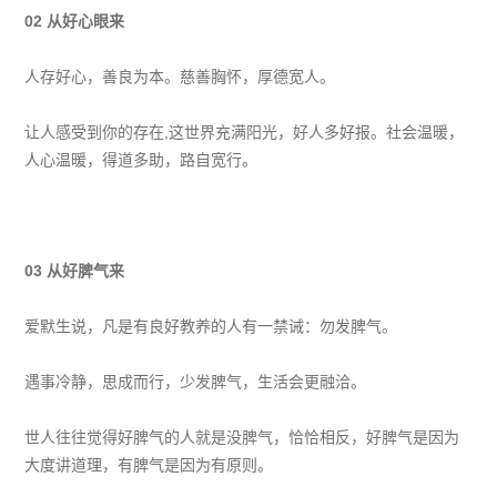
02
从好心眼来
人存好心，善良为本。慈善胸怀，厚德宽人。
让人感受到你的存在,这世界充满阳光，好人多好报。社会温暖，
人心温暖，得道多助，路自宽行。
03
从好脾气来
爱默生说，凡是有良好教养的人有一禁诫：勿发脾气。
遇事冷静，思成而行，少发脾气，生活会更融洽。
世人往往觉得好脾气的人就是没脾气，恰恰相反，好脾气是因为
大度讲道理，有脾气是因为有原则。