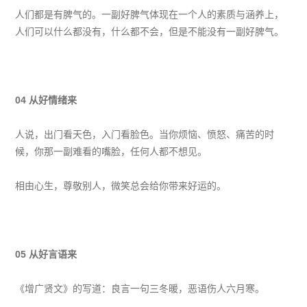
人们都是有脾气的。一副好脾气体现在一个人的素质与涵养上，
人们可以什么都没有，什么都不会，但是不能没有一副好脾气。
04
从好情绪来
人说，出门看天色，入门看脸色。当你烦恼、愤怒、痛苦的时
候，你那一副难看的嘴脸，任何人都不想见。
相由心生，尊敬别人，微笑总会给你带来好运的。
05
从好言语来
《增广贤文》的写道：良言一句三冬暖，恶语伤人六月寒。