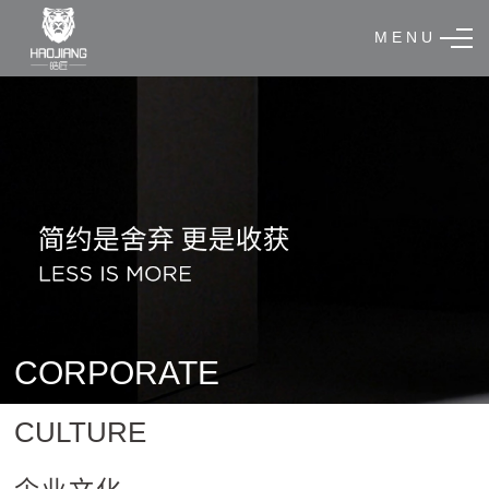
M E N U
CORPORATE
CULTURE