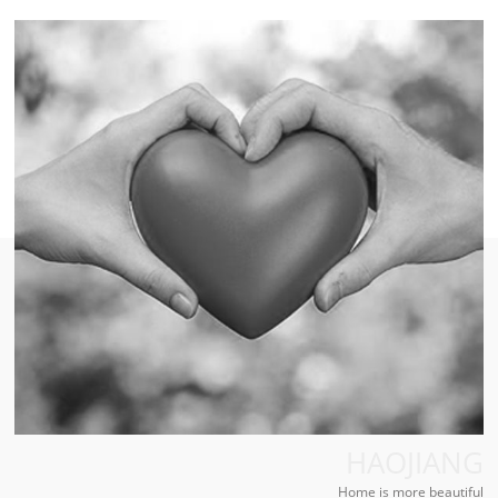
HAOJIANG
Home is more beautiful